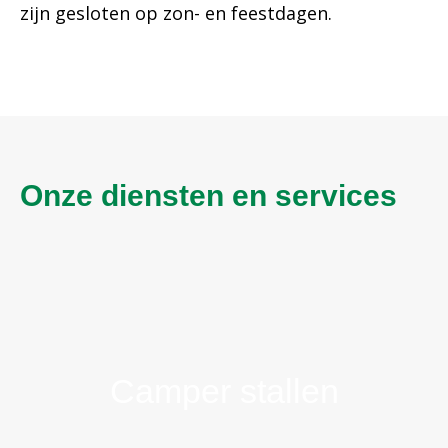
zijn gesloten op zon- en feestdagen.
Onze diensten en services
Stal uw camper bij ons familiebedrijf in
het midden van het land
Camper stallen
Ontdek meer